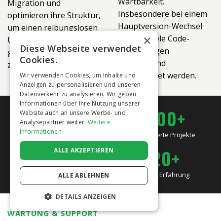
Wartbarkeit.
Migration und
Insbesondere bei einem
optimieren ihre Struktur,
Hauptversion-Wechsel
um einen reibungslosen
×
müssen viele Code-
Upgrade-Prozess zu
Diese Webseite verwendet
Anpassungen
gewährleisten und Fehler
Cookies.
grundlegend
zu vermeiden.
überarbeitet werden.
Wir verwenden Cookies, um Inhalte und
Anzeigen zu personalisieren und unseren
Datenverkehr zu analysieren. Wir geben
Informationen über Ihre Nutzung unserer
300+
500+
Website auch an unsere Werbe- und
Analysepartner weiter.
Weitere
Informationen
Joomla-Migrationen
Realisierte Projekte
2000+
20+
ALLE AKZEPTIEREN
Zufriedene Kunden
Jahre Erfahrung
ALLE ABLEHNEN
DETAILS ANZEIGEN
WARTUNG & SUPPORT