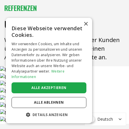
REFERENZEN
UNSERE KUNDEN
×
Diese Webseite verwendet
Cookies.
Wir betreuen die meisten unserer Kunden 
Wir verwenden Cookies, um Inhalte und
über viele Jahre. Sehen Sie sich einen 
Anzeigen zu personalisieren und unseren
Datenverkehr zu analysieren. Wir geben
Auszug unserer Referenzprojekte an.
Informationen über Ihre Nutzung unserer
Website auch an unsere Werbe- und
Analysepartner weiter.
Weitere
Informationen
ALLE AKZEPTIEREN
ALLE ABLEHNEN
DETAILS ANZEIGEN
Deutsch